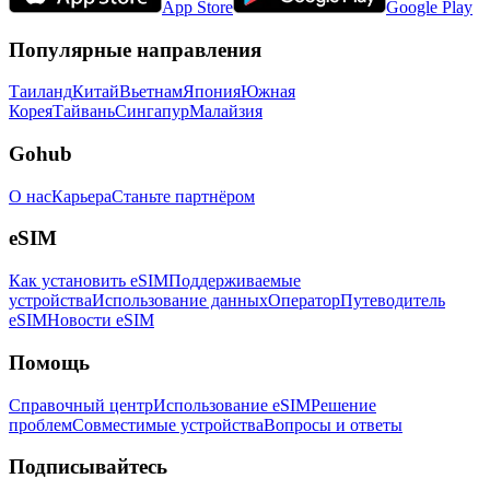
App Store
Google Play
Популярные направления
Таиланд
Китай
Вьетнам
Япония
Южная
Корея
Тайвань
Сингапур
Малайзия
Gohub
О нас
Карьера
Станьте партнёром
eSIM
Как установить eSIM
Поддерживаемые
устройства
Использование данных
Оператор
Путеводитель
eSIM
Новости eSIM
Помощь
Справочный центр
Использование eSIM
Решение
проблем
Совместимые устройства
Вопросы и ответы
Подписывайтесь