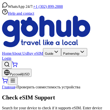
WhatsApp 24/7:
+1 (302) 899-2888
Help and contact
Home
About Us
Buy eSIM
Guide
Partnership
Login
Русский
|
USD
Главная
›
Проверить совместимость устройства
Check eSIM Support
Search for your device to check if it supports eSIM. Enter device