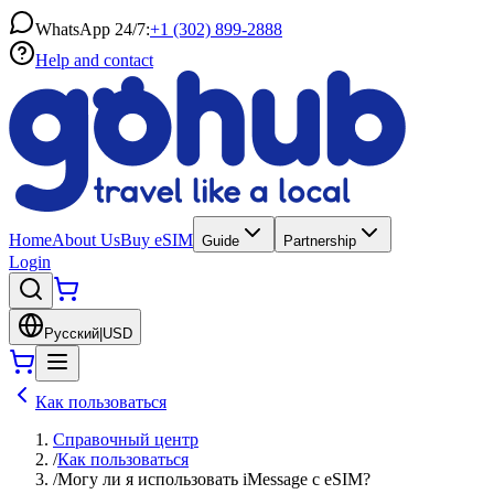
WhatsApp 24/7:
+1 (302) 899-2888
Help and contact
Home
About Us
Buy eSIM
Guide
Partnership
Login
Русский
|
USD
Как пользоваться
Справочный центр
/
Как пользоваться
/
Могу ли я использовать iMessage с eSIM?