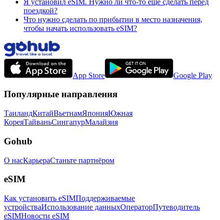
Я установил eSIM. Нужно ли что-то ещё сделать перед
поездкой?
Что нужно сделать по прибытии в место назначения,
чтобы начать использовать eSIM?
App Store
Google Play
Популярные направления
Таиланд
Китай
Вьетнам
Япония
Южная
Корея
Тайвань
Сингапур
Малайзия
Gohub
О нас
Карьера
Станьте партнёром
eSIM
Как установить eSIM
Поддерживаемые
устройства
Использование данных
Оператор
Путеводитель
eSIM
Новости eSIM