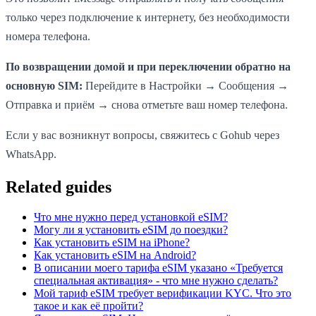
только через подключение к интернету, без необходимости
номера телефона.
По возвращении домой и при переключении обратно на
основную SIM:
Перейдите в Настройки → Сообщения →
Отправка и приём → снова отметьте ваш номер телефона.
Если у вас возникнут вопросы, свяжитесь с Gohub через
WhatsApp.
Related guides
Что мне нужно перед установкой eSIM?
Могу ли я установить eSIM до поездки?
Как установить eSIM на iPhone?
Как установить eSIM на Android?
В описании моего тарифа eSIM указано «Требуется
специальная активация» - что мне нужно сделать?
Мой тариф eSIM требует верификации KYC. Что это
такое и как её пройти?