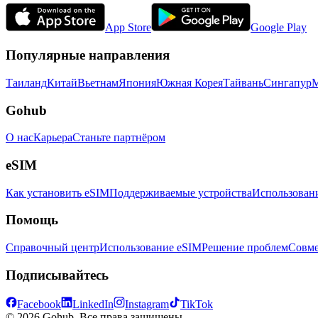
App Store
Google Play
Популярные направления
Таиланд
Китай
Вьетнам
Япония
Южная Корея
Тайвань
Сингапур
М
Gohub
О нас
Карьера
Станьте партнёром
eSIM
Как установить eSIM
Поддерживаемые устройства
Использован
Помощь
Справочный центр
Использование eSIM
Решение проблем
Совме
Подписывайтесь
Facebook
LinkedIn
Instagram
TikTok
© 2026 Gohub. Все права защищены.