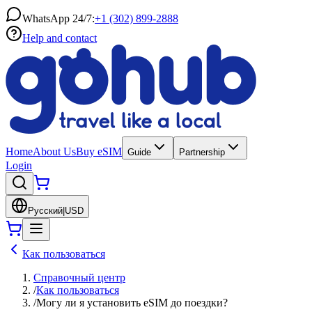
WhatsApp 24/7:
+1 (302) 899-2888
Help and contact
Home
About Us
Buy eSIM
Guide
Partnership
Login
Русский
|
USD
Как пользоваться
Справочный центр
/
Как пользоваться
/
Могу ли я установить eSIM до поездки?