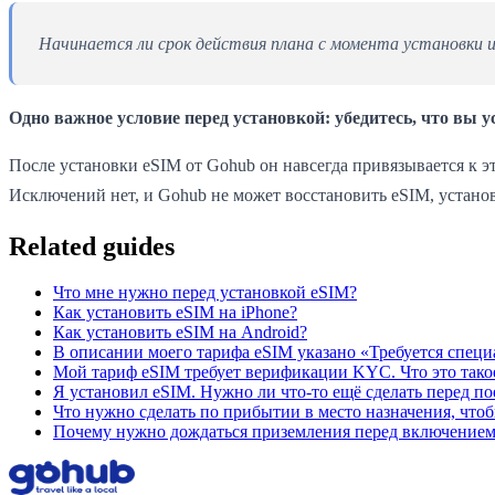
Начинается ли срок действия плана с момента установки ил
Одно важное условие перед установкой: убедитесь, что вы у
После установки eSIM от Gohub он навсегда привязывается к эт
Исключений нет, и Gohub не может восстановить eSIM, устано
Related guides
Что мне нужно перед установкой eSIM?
Как установить eSIM на iPhone?
Как установить eSIM на Android?
В описании моего тарифа eSIM указано «Требуется специа
Мой тариф eSIM требует верификации KYC. Что это такое
Я установил eSIM. Нужно ли что-то ещё сделать перед по
Что нужно сделать по прибытии в место назначения, чтоб
Почему нужно дождаться приземления перед включением