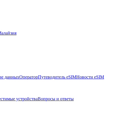
алайзия
ие данных
Оператор
Путеводитель eSIM
Новости eSIM
стимые устройства
Вопросы и ответы