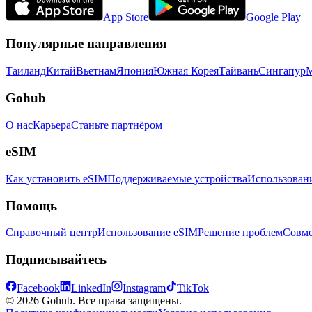
App Store
Google Play
Популярные направления
Таиланд
Китай
Вьетнам
Япония
Южная Корея
Тайвань
Сингапур
М
Gohub
О нас
Карьера
Станьте партнёром
eSIM
Как установить eSIM
Поддерживаемые устройства
Использован
Помощь
Справочный центр
Использование eSIM
Решение проблем
Совме
Подписывайтесь
Facebook
LinkedIn
Instagram
TikTok
© 2026 Gohub. Все права защищены.