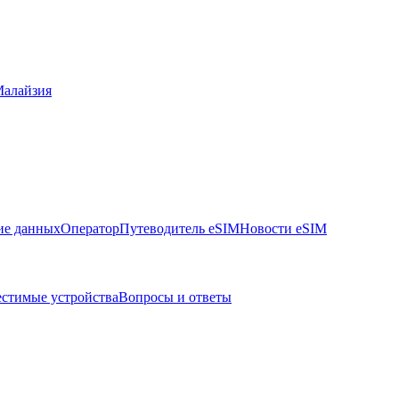
алайзия
ие данных
Оператор
Путеводитель eSIM
Новости eSIM
стимые устройства
Вопросы и ответы