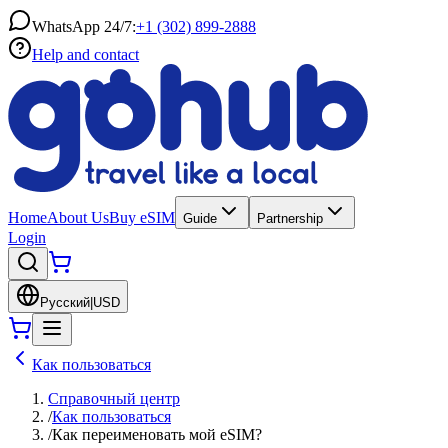
WhatsApp 24/7:
+1 (302) 899-2888
Help and contact
Home
About Us
Buy eSIM
Guide
Partnership
Login
Русский
|
USD
Как пользоваться
Справочный центр
/
Как пользоваться
/
Как переименовать мой eSIM?