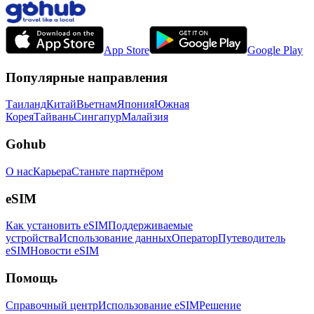
App Store
Google Play
Популярные направления
Таиланд
Китай
Вьетнам
Япония
Южная
Корея
Тайвань
Сингапур
Малайзия
Gohub
О нас
Карьера
Станьте партнёром
eSIM
Как установить eSIM
Поддерживаемые
устройства
Использование данных
Оператор
Путеводитель
eSIM
Новости eSIM
Помощь
Справочный центр
Использование eSIM
Решение