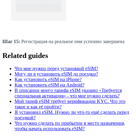
Шаг 15:
Регистрация на реальное имя успешно завершена
Related guides
Что мне нужно перед установкой eSIM?
Могу ли я установить eSIM до поездки?
Как установить eSIM на iPhone?
Как установить eSIM на Android?
В описании моего тарифа eSIM указано «Требуется
специальная активация» - что мне нужно сделать?
Мой тариф eSIM требует верификации KYC. Что это
такое и как её пройти?
Я установил eSIM. Нужно ли что-то ещё сделать перед
поездкой?
Что нужно сделать по прибытии в место назначения,
чтобы начать использовать eSIM?