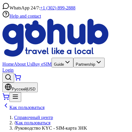
WhatsApp 24/7:
+1 (302) 899-2888
Help and contact
Home
About Us
Buy eSIM
Guide
Partnership
Login
Русский
|
USD
Как пользоваться
Справочный центр
/
Как пользоваться
/
Руководство KYC - SIM-карта 3HK