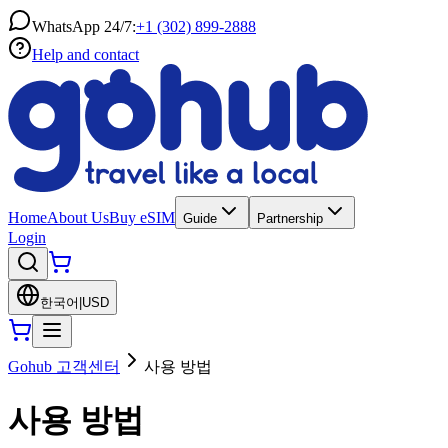
WhatsApp 24/7:
+1 (302) 899-2888
Help and contact
Home
About Us
Buy eSIM
Guide
Partnership
Login
한국어
|
USD
Gohub 고객센터
사용 방법
사용 방법