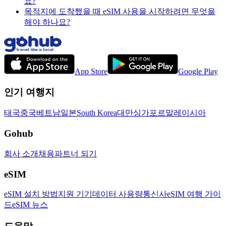
요?
목적지에 도착했을 때 eSIM 사용을 시작하려면 무엇을
해야 하나요?
App Store
Google Play
인기 여행지
태국
중국
베트남
일본
South Korea
대만
싱가포르
말레이시아
Gohub
회사 소개
채용
파트너 되기
eSIM
eSIM 설치 방법
지원 기기
데이터 사용량
통신사
eSIM 여행 가이
드
eSIM 뉴스