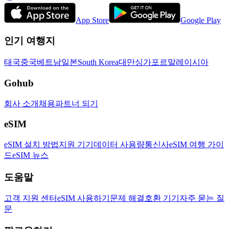
App Store
Google Play
인기 여행지
태국
중국
베트남
일본
South Korea
대만
싱가포르
말레이시아
Gohub
회사 소개
채용
파트너 되기
eSIM
eSIM 설치 방법
지원 기기
데이터 사용량
통신사
eSIM 여행 가이
드
eSIM 뉴스
도움말
고객 지원 센터
eSIM 사용하기
문제 해결
호환 기기
자주 묻는 질
문