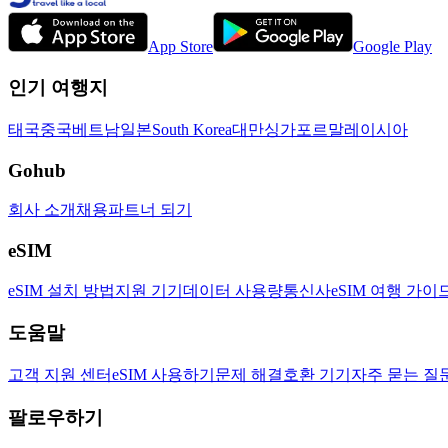
App Store
Google Play
인기 여행지
태국
중국
베트남
일본
South Korea
대만
싱가포르
말레이시아
Gohub
회사 소개
채용
파트너 되기
eSIM
eSIM 설치 방법
지원 기기
데이터 사용량
통신사
eSIM 여행 가이
도움말
고객 지원 센터
eSIM 사용하기
문제 해결
호환 기기
자주 묻는 질
팔로우하기