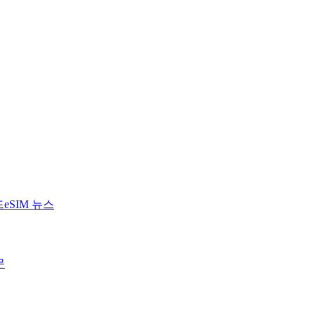
드
eSIM 뉴스
문