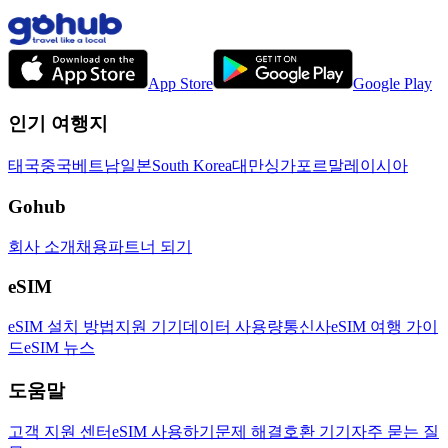
App Store
Google Play
인기 여행지
태국
중국
베트남
일본
South Korea
대만
싱가포르
말레이시아
Gohub
회사 소개
채용
파트너 되기
eSIM
eSIM 설치 방법
지원 기기
데이터 사용량
통신사
eSIM 여행 가이
드
eSIM 뉴스
도움말
고객 지원 센터
eSIM 사용하기
문제 해결
호환 기기
자주 묻는 질