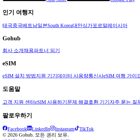
인기 여행지
태국
중국
베트남
일본
South Korea
대만
싱가포르
말레이시아
Gohub
회사 소개
채용
파트너 되기
eSIM
eSIM 설치 방법
지원 기기
데이터 사용량
통신사
eSIM 여행 가이
도움말
고객 지원 센터
eSIM 사용하기
문제 해결
호환 기기
자주 묻는 질
팔로우하기
Facebook
LinkedIn
Instagram
TikTok
© 2026 Gohub. 모든 권리 보유.