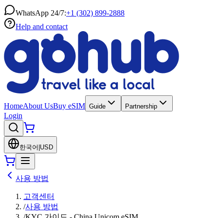
WhatsApp 24/7:
+1 (302) 899-2888
Help and contact
Home
About Us
Buy eSIM
Guide
Partnership
Login
한국어
|
USD
사용 방법
고객센터
/
사용 방법
/
KYC 가이드 - China Unicom eSIM