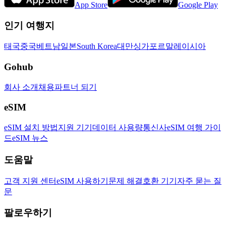
App Store
Google Play
인기 여행지
태국
중국
베트남
일본
South Korea
대만
싱가포르
말레이시아
Gohub
회사 소개
채용
파트너 되기
eSIM
eSIM 설치 방법
지원 기기
데이터 사용량
통신사
eSIM 여행 가이
드
eSIM 뉴스
도움말
고객 지원 센터
eSIM 사용하기
문제 해결
호환 기기
자주 묻는 질
문
팔로우하기