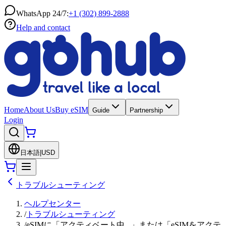
WhatsApp 24/7:
+1 (302) 899-2888
Help and contact
Home
About Us
Buy eSIM
Guide
Partnership
Login
日本語
|
USD
トラブルシューティング
ヘルプセンター
/
トラブルシューティング
/
eSIMに「アクティベート中...」または「eSIMをアクテ