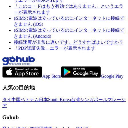
うエラーが表示されます
「このコードはもう有効ではありません」というエラ
ーが表示されます
eSIMの電波は立っているのにインターネットに接続で
きません (iOS)
eSIMの電波は立っているのにインターネットに接続で
きません (Android)
接続速度が非常に遅いです。どうすればよいですか？
「PDP認証失敗」エラーが表示されます
App Store
Google Play
人気の目的地
タイ
中国
ベトナム
日本
South Korea
台湾
シンガポール
マレーシ
ア
Gohub