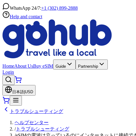
WhatsApp 24/7:
+1 (302) 899-2888
Help and contact
Home
About Us
Buy eSIM
Guide
Partnership
Login
日本語
|
USD
トラブルシューティング
ヘルプセンター
/
トラブルシューティング
/
eSIMの電波は立っているのにインターネットに接続できませ