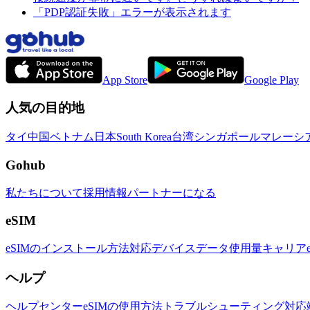
「PDP認証失敗」エラーが表示されます
App Store
Google Play
人気の目的地
タイ
中国
ベトナム
日本
South Korea
台湾
シンガポール
マレーシ
Gohub
私たちについて
採用情報
パートナーになる
eSIM
eSIMのインストール方法
対応デバイス
データ使用量
キャリア
ヘルプ
ヘルプセンター
eSIMの使用方法
トラブルシューティング
対応