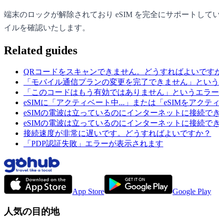
端末のロックが解除されており eSIM を完全にサポートしているこ
イルを確認いたします。
Related guides
QRコードをスキャンできません。どうすればよいです
「モバイル通信プランの変更を完了できません」という
「このコードはもう有効ではありません」というエラー
eSIMに「アクティベート中...」または「eSIMをア
eSIMの電波は立っているのにインターネットに接続できませ
eSIMの電波は立っているのにインターネットに接続できません
接続速度が非常に遅いです。どうすればよいですか？
「PDP認証失敗」エラーが表示されます
App Store
Google Play
人気の目的地