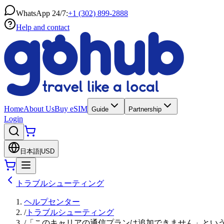
WhatsApp 24/7:
+1 (302) 899-2888
Help and contact
Home
About Us
Buy eSIM
Guide
Partnership
Login
日本語
|
USD
トラブルシューティング
ヘルプセンター
/
トラブルシューティング
/
「このキャリアの通信プランは追加できません」とい