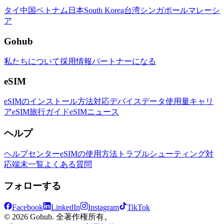
タイ
中国
ベトナム
日本
South Korea
台湾
シンガポール
マレーシ
ア
Gohub
私たちについて
採用情報
パートナーになる
eSIM
eSIMのインストール方法
対応デバイス
データ使用量
キャリ
ア
eSIM旅行ガイド
eSIMニュース
ヘルプ
ヘルプセンター
eSIMの使用方法
トラブルシューティング
対
応端末一覧
よくある質問
フォローする
Facebook
LinkedIn
Instagram
TikTok
© 2026 Gohub. 全著作権所有。