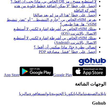
لا أستطيع مسح رمز QR الخاص بي. ماذا يجب أن أفعل؟
أحصل على خطأ "لا يمكن إضافة خطط خلوية من هذه
الشركة الناقلة
أحصل على خطأ "هذا الرمز لم يعد صالحًا
يعرض eSIM الخاص بي "جاري التنشيط..." أو "تعذر تنشيط
eSIM". هل هذا طبيعي؟
يمتلك eSIM الخاص بي أشرطة إشارة لكنني لا أستطيع
الاتصال بالإنترنت (iOS)
يمتلك eSIM الخاص بي أشرطة إشارة لكنني لا أستطيع
الاتصال بالإنترنت (Android)
اتصالي بطيء جدًا. ماذا يمكنني أن أفعل؟
أحصل على خطأ "فشل مصادقة PDP
App Store
Google Play
الوجهات الشائعة
تايلاند
الصين
فيتنام
اليابان
كوريا الجنوبية
تايوان
سنغافورة
ماليزيا
Gohub