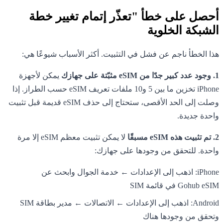
أحصل على خطأ "تعذّر إتمام تغيير خطة
الشبكة الخلوية
هذا الخطأ ناجم عن فشل في التثبيت. أكثر الأسباب شيوعًا هي:
1. وجود عدد كبير جدًا من eSIM مثبّتة على جهازك
يمكن لأجهزة
iPhone تخزين ما بين 5 و10 ملفات تعريف eSIM حسب الطراز. إذا
وصلت إلى الحد الأقصى، ستحتاج إلى حذف eSIM قديمة قبل تثبيت
واحدة جديدة.
2. تم تثبيت هذه eSIM مسبقًا
لا يمكن تثبيت معظم eSIM إلا مرة
واحدة. للتحقق من وجودها على جهازك:
iPhone: اذهب إلى الإعدادات ← خدمة الجوال وابحث عن
Gohub eSIM في قائمة SIM
Android: اذهب إلى الإعدادات ← الاتصالات ← مدير بطاقة SIM
وتحقق من وجودها هناك