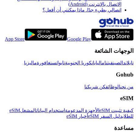
الاتصال بالإنترنت (Android)
اتصالي بطيء جدًا. ماذا يمكنني أن أفعل؟
App Store
Google Play
الوجهات الشائعة
تايلاند
الصين
فيتنام
اليابان
كوريا الجنوبية
تايوان
سنغافورة
ماليزيا
Gohub
من نحن
الوظائف
كن شريكنا
eSIM
كيفية تثبيت eSIM
الأجهزة المدعومة
استخدام البيانات
المشغل
eSIM
للطلاب
دليل السفر eSIM
أخبار eSIM
مساعدة