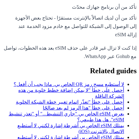
تأكد من أن برنامج جهازك محدّث
تأكد من أن لديك اتصالاً بالإنترنت مستقرًا - تحتاج بعض الأجهزة
إلى الوصول إلى الشبكة للتواصل مع خادم مزود الخدمة عند
إزالة eSIM
إذا كنت لا تزال غير قادر على حذف eSIM بعد هذه الخطوات، تواصل
مع Gohub عبر WhatsApp.
Related guides
لا أستطيع مسح رمز QR الخاص بي. ماذا يجب أن أفعل؟
أحصل على خطأ "لا يمكن إضافة خطط خلوية من هذه
الشركة الناقلة
أحصل على خطأ "تعذّر إتمام تغيير خطة الشبكة الخلوية
أحصل على خطأ "هذا الرمز لم يعد صالحًا
يعرض eSIM الخاص بي "جاري التنشيط..." أو "تعذر تنشيط
eSIM". هل هذا طبيعي؟
يمتلك eSIM الخاص بي أشرطة إشارة لكنني لا أستطيع
الاتصال بالإنترنت (iOS)
يمتلك eSIM الخاص بي أشرطة إشارة لكنني لا أستطيع