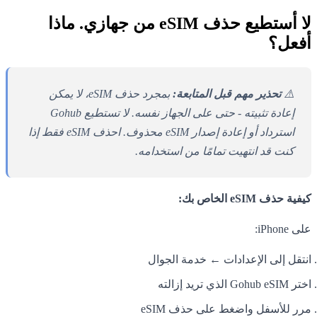
لا أستطيع حذف eSIM من جهازي. ماذا
أفعل؟
⚠️
تحذير مهم قبل المتابعة:
بمجرد حذف eSIM، لا يمكن
إعادة تثبيته - حتى على الجهاز نفسه. لا تستطيع Gohub
استرداد أو إعادة إصدار eSIM محذوف. احذف eSIM فقط إذا
كنت قد انتهيت تمامًا من استخدامه.
كيفية حذف eSIM الخاص بك:
على iPhone:
انتقل إلى الإعدادات ← خدمة الجوال
اختر Gohub eSIM الذي تريد إزالته
مرر للأسفل واضغط على حذف eSIM