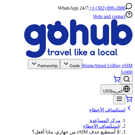
WhatsApp 24/7:
+1 (302) 899-2888
Help and contact
Home
About Us
Buy eSIM
Partnership
Guide
Login
العربية
|
USD
استكشاف الأخطاء
مركز المساعدة
/
استكشاف الأخطاء
/
لا أستطيع حذف eSIM من جهازي. ماذا أفعل؟