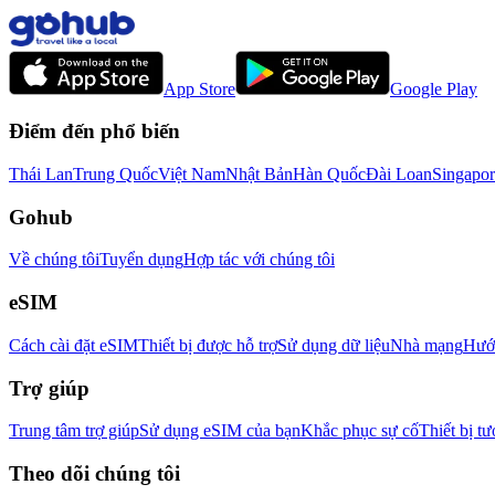
App Store
Google Play
Điểm đến phổ biến
Thái Lan
Trung Quốc
Việt Nam
Nhật Bản
Hàn Quốc
Đài Loan
Singapor
Gohub
Về chúng tôi
Tuyển dụng
Hợp tác với chúng tôi
eSIM
Cách cài đặt eSIM
Thiết bị được hỗ trợ
Sử dụng dữ liệu
Nhà mạng
Hướn
Trợ giúp
Trung tâm trợ giúp
Sử dụng eSIM của bạn
Khắc phục sự cố
Thiết bị tư
Theo dõi chúng tôi