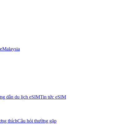
e
Malaysia
g dẫn du lịch eSIM
Tin tức eSIM
ơng thích
Câu hỏi thường gặp