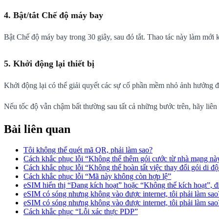
4. Bật/tắt Chế độ máy bay
Bật Chế độ máy bay trong 30 giây, sau đó tắt. Thao tác này làm mới 
5. Khởi động lại thiết bị
Khởi động lại có thể giải quyết các sự cố phần mềm nhỏ ảnh hưởng đ
Nếu tốc độ vẫn chậm bất thường sau tất cả những bước trên, hãy li
Bài liên quan
Tôi không thể quét mã QR, phải làm sao?
Cách khắc phục lỗi “Không thể thêm gói cước từ nhà mạng nà
Cách khắc phục lỗi “Không thể hoàn tất việc thay đổi gói di đ
Cách khắc phục lỗi “Mã này không còn hợp lệ”
eSIM hiển thị “Đang kích hoạt” hoặc “Không thể kích hoạt”, 
eSIM có sóng nhưng không vào được internet, tôi phải làm sao
eSIM có sóng nhưng không vào được internet, tôi phải làm sao
Cách khắc phục “Lỗi xác thực PDP”