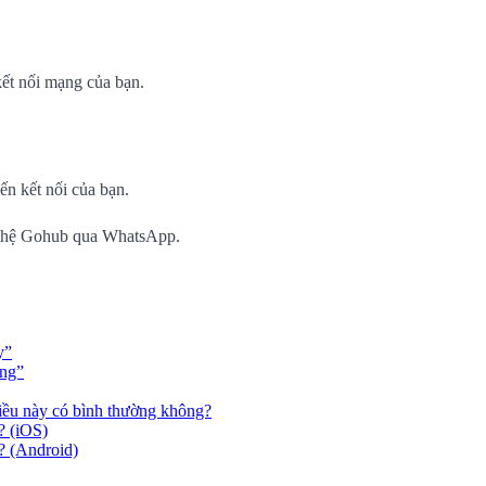
kết nối mạng của bạn.
ến kết nối của bạn.
ên hệ Gohub qua WhatsApp.
y”
ộng”
điều này có bình thường không?
? (iOS)
? (Android)