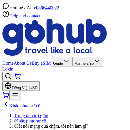
Hotline / Zalo:
0866440022
Help and contact
Home
About Us
Buy eSIM
Guide
Partnership
Login
Tiếng Việt
|
USD
Khắc phục sự cố
Trung tâm trợ giúp
/
Khắc phục sự cố
/
Kết nối mạng quá chậm, tôi nên làm gì?