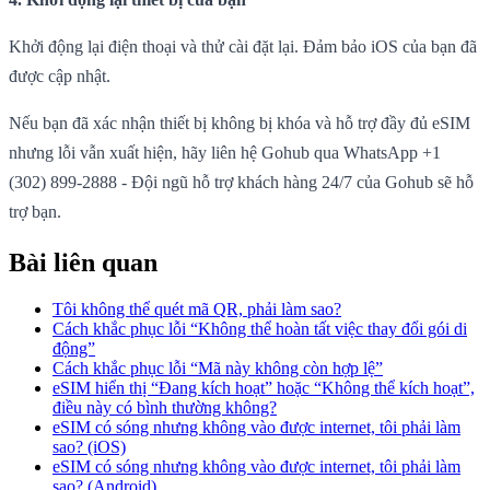
Khởi động lại điện thoại và thử cài đặt lại. Đảm bảo iOS của bạn đã
được cập nhật.
Nếu bạn đã xác nhận thiết bị không bị khóa và hỗ trợ đầy đủ eSIM
nhưng lỗi vẫn xuất hiện, hãy liên hệ Gohub qua WhatsApp +1
(302) 899-2888 - Đội ngũ hỗ trợ khách hàng 24/7 của Gohub sẽ hỗ
trợ bạn.
Bài liên quan
Tôi không thể quét mã QR, phải làm sao?
Cách khắc phục lỗi “Không thể hoàn tất việc thay đổi gói di
động”
Cách khắc phục lỗi “Mã này không còn hợp lệ”
eSIM hiển thị “Đang kích hoạt” hoặc “Không thể kích hoạt”,
điều này có bình thường không?
eSIM có sóng nhưng không vào được internet, tôi phải làm
sao? (iOS)
eSIM có sóng nhưng không vào được internet, tôi phải làm
sao? (Android)