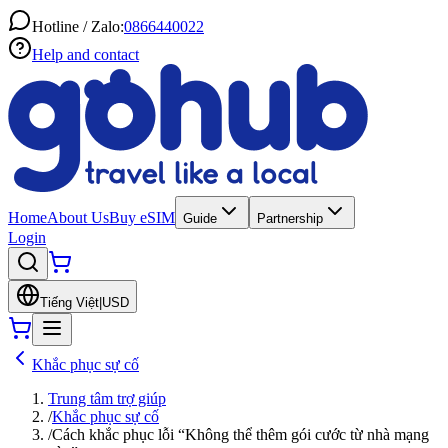
Hotline / Zalo:
0866440022
Help and contact
Home
About Us
Buy eSIM
Guide
Partnership
Login
Tiếng Việt
|
USD
Khắc phục sự cố
Trung tâm trợ giúp
/
Khắc phục sự cố
/
Cách khắc phục lỗi “Không thể thêm gói cước từ nhà mạng