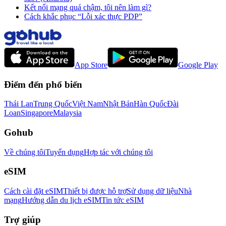
Kết nối mạng quá chậm, tôi nên làm gì?
Cách khắc phục “Lỗi xác thực PDP”
App Store
Google Play
Điểm đến phổ biến
Thái Lan
Trung Quốc
Việt Nam
Nhật Bản
Hàn Quốc
Đài
Loan
Singapore
Malaysia
Gohub
Về chúng tôi
Tuyển dụng
Hợp tác với chúng tôi
eSIM
Cách cài đặt eSIM
Thiết bị được hỗ trợ
Sử dụng dữ liệu
Nhà
mạng
Hướng dẫn du lịch eSIM
Tin tức eSIM
Trợ giúp