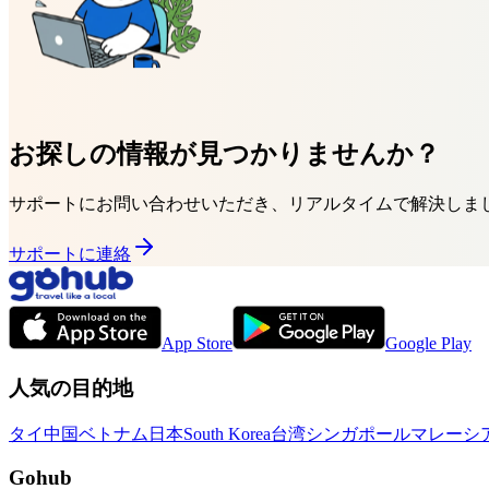
お探しの情報が見つかりませんか？
サポートにお問い合わせいただき、リアルタイムで解決しま
サポートに連絡
App Store
Google Play
人気の目的地
タイ
中国
ベトナム
日本
South Korea
台湾
シンガポール
マレーシ
Gohub