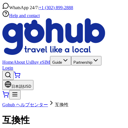
WhatsApp 24/7:
+1 (302) 899-2888
Help and contact
Home
About Us
Buy eSIM
Guide
Partnership
Login
日本語
|
USD
Gohub ヘルプセンター
互換性
互換性