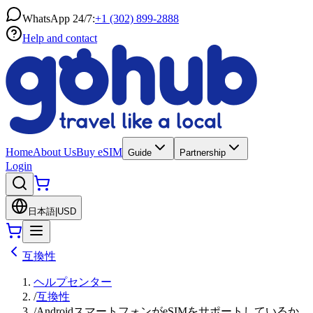
WhatsApp 24/7:
+1 (302) 899-2888
Help and contact
Home
About Us
Buy eSIM
Guide
Partnership
Login
日本語
|
USD
互換性
ヘルプセンター
/
互換性
/
AndroidスマートフォンがeSIMをサポートしているか