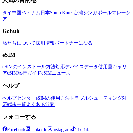
人気の目的地
タイ
中国
ベトナム
日本
South Korea
台湾
シンガポール
マレーシ
ア
Gohub
私たちについて
採用情報
パートナーになる
eSIM
eSIMのインストール方法
対応デバイス
データ使用量
キャリ
ア
eSIM旅行ガイド
eSIMニュース
ヘルプ
ヘルプセンター
eSIMの使用方法
トラブルシューティング
対
応端末一覧
よくある質問
フォローする
Facebook
LinkedIn
Instagram
TikTok