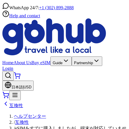
WhatsApp 24/7:
+1 (302) 899-2888
Help and contact
Home
About Us
Buy eSIM
Guide
Partnership
Login
日本語
|
USD
互換性
ヘルプセンター
/
互換性
/
eSIMをすでに購入しましたが、端末が対応していませ