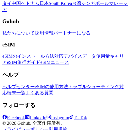
タイ
中国
ベトナム
日本
South Korea
台湾
シンガポール
マレーシ
ア
Gohub
私たちについて
採用情報
パートナーになる
eSIM
eSIMのインストール方法
対応デバイス
データ使用量
キャリ
ア
eSIM旅行ガイド
eSIMニュース
ヘルプ
ヘルプセンター
eSIMの使用方法
トラブルシューティング
対
応端末一覧
よくある質問
フォローする
Facebook
LinkedIn
Instagram
TikTok
© 2026 Gohub. 全著作権所有。
プライバシーポリシー
利用規約