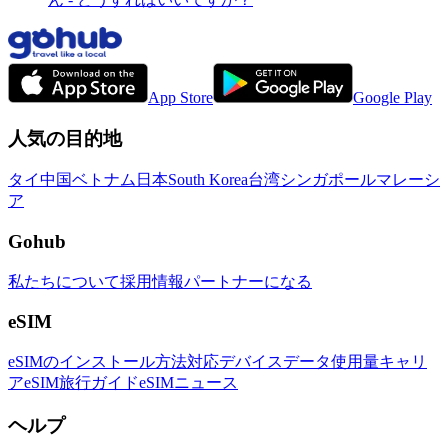
App Store
Google Play
人気の目的地
タイ
中国
ベトナム
日本
South Korea
台湾
シンガポール
マレーシ
ア
Gohub
私たちについて
採用情報
パートナーになる
eSIM
eSIMのインストール方法
対応デバイス
データ使用量
キャリ
ア
eSIM旅行ガイド
eSIMニュース
ヘルプ