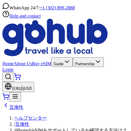
WhatsApp 24/7:
+1 (302) 899-2888
Help and contact
Home
About Us
Buy eSIM
Guide
Partnership
Login
日本語
|
USD
互換性
ヘルプセンター
/
互換性
/
iPhoneがeSIMをサポートしているか確認する方法は？