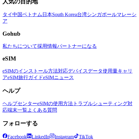
人気の目的地
タイ
中国
ベトナム
日本
South Korea
台湾
シンガポール
マレーシ
ア
Gohub
私たちについて
採用情報
パートナーになる
eSIM
eSIMのインストール方法
対応デバイス
データ使用量
キャリ
ア
eSIM旅行ガイド
eSIMニュース
ヘルプ
ヘルプセンター
eSIMの使用方法
トラブルシューティング
対
応端末一覧
よくある質問
フォローする
Facebook
LinkedIn
Instagram
TikTok