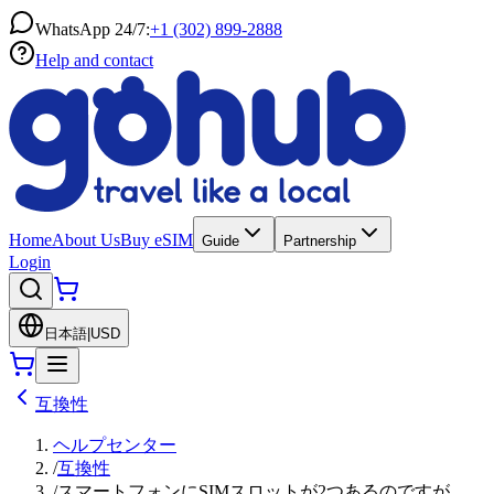
WhatsApp 24/7:
+1 (302) 899-2888
Help and contact
Home
About Us
Buy eSIM
Guide
Partnership
Login
日本語
|
USD
互換性
ヘルプセンター
/
互換性
/
スマートフォンにSIMスロットが2つあるのですが、