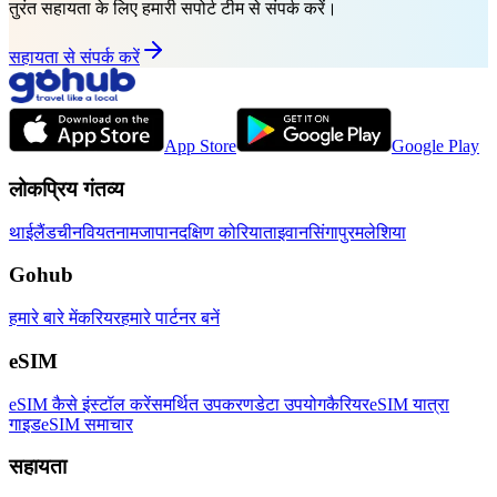
तुरंत सहायता के लिए हमारी सपोर्ट टीम से संपर्क करें।
सहायता से संपर्क करें
App Store
Google Play
लोकप्रिय गंतव्य
थाईलैंड
चीन
वियतनाम
जापान
दक्षिण कोरिया
ताइवान
सिंगापुर
मलेशिया
Gohub
हमारे बारे में
करियर
हमारे पार्टनर बनें
eSIM
eSIM कैसे इंस्टॉल करें
समर्थित उपकरण
डेटा उपयोग
कैरियर
eSIM यात्रा
गाइड
eSIM समाचार
सहायता