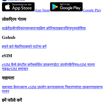
App Store
Google Play
लोकप्रिय गंतव्य
थाईलैंड
चीन
वियतनाम
जापान
दक्षिण कोरिया
ताइवान
सिंगापुर
मलेशिया
Gohub
हमारे बारे में
करियर
हमारे पार्टनर बनें
eSIM
eSIM कैसे इंस्टॉल करें
समर्थित उपकरण
डेटा उपयोग
कैरियर
eSIM यात्रा
गाइड
eSIM समाचार
सहायता
सहायता केंद्र
अपना eSIM उपयोग करना
समस्या निवारण
संगत उपकरण
सामान्य
प्रश्न
हमें फॉलो करें