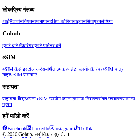
लोकप्रिय गंतव्य
थाईलैंड
चीन
वियतनाम
जापान
दक्षिण कोरिया
ताइवान
सिंगापुर
मलेशिया
Gohub
हमारे बारे में
करियर
हमारे पार्टनर बनें
eSIM
eSIM कैसे इंस्टॉल करें
समर्थित उपकरण
डेटा उपयोग
कैरियर
eSIM यात्रा
गाइड
eSIM समाचार
सहायता
सहायता केंद्र
अपना eSIM उपयोग करना
समस्या निवारण
संगत उपकरण
सामान्य
प्रश्न
हमें फॉलो करें
Facebook
LinkedIn
Instagram
TikTok
© 2026 Gohub. सर्वाधिकार सुरक्षित।