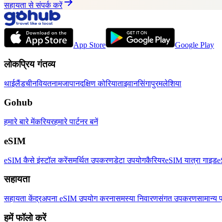
सहायता से संपर्क करें
App Store
Google Play
लोकप्रिय गंतव्य
थाईलैंड
चीन
वियतनाम
जापान
दक्षिण कोरिया
ताइवान
सिंगापुर
मलेशिया
Gohub
हमारे बारे में
करियर
हमारे पार्टनर बनें
eSIM
eSIM कैसे इंस्टॉल करें
समर्थित उपकरण
डेटा उपयोग
कैरियर
eSIM यात्रा गाइड
e
सहायता
सहायता केंद्र
अपना eSIM उपयोग करना
समस्या निवारण
संगत उपकरण
सामान्य प
हमें फॉलो करें