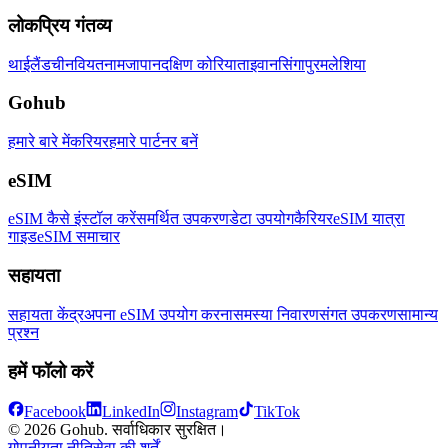
लोकप्रिय गंतव्य
थाईलैंड
चीन
वियतनाम
जापान
दक्षिण कोरिया
ताइवान
सिंगापुर
मलेशिया
Gohub
हमारे बारे में
करियर
हमारे पार्टनर बनें
eSIM
eSIM कैसे इंस्टॉल करें
समर्थित उपकरण
डेटा उपयोग
कैरियर
eSIM यात्रा
गाइड
eSIM समाचार
सहायता
सहायता केंद्र
अपना eSIM उपयोग करना
समस्या निवारण
संगत उपकरण
सामान्य
प्रश्न
हमें फॉलो करें
Facebook
LinkedIn
Instagram
TikTok
© 2026 Gohub. सर्वाधिकार सुरक्षित।
गोपनीयता नीति
सेवा की शर्तें