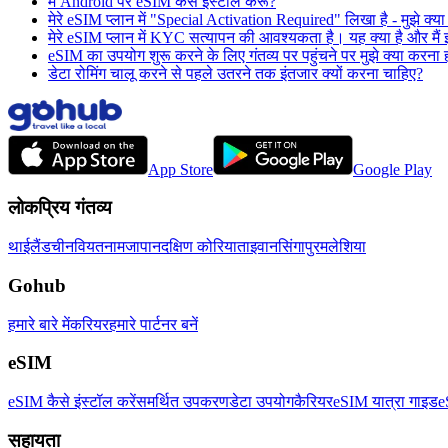
मैं Android पर eSIM कैसे इंस्टॉल करूं?
मेरे eSIM प्लान में "Special Activation Required" लिखा है - मुझे क्य
मेरे eSIM प्लान में KYC सत्यापन की आवश्यकता है। यह क्या है और मैं इस
eSIM का उपयोग शुरू करने के लिए गंतव्य पर पहुंचने पर मुझे क्या करना 
डेटा रोमिंग चालू करने से पहले उतरने तक इंतजार क्यों करना चाहिए?
App Store
Google Play
लोकप्रिय गंतव्य
थाईलैंड
चीन
वियतनाम
जापान
दक्षिण कोरिया
ताइवान
सिंगापुर
मलेशिया
Gohub
हमारे बारे में
करियर
हमारे पार्टनर बनें
eSIM
eSIM कैसे इंस्टॉल करें
समर्थित उपकरण
डेटा उपयोग
कैरियर
eSIM यात्रा गाइड
e
सहायता