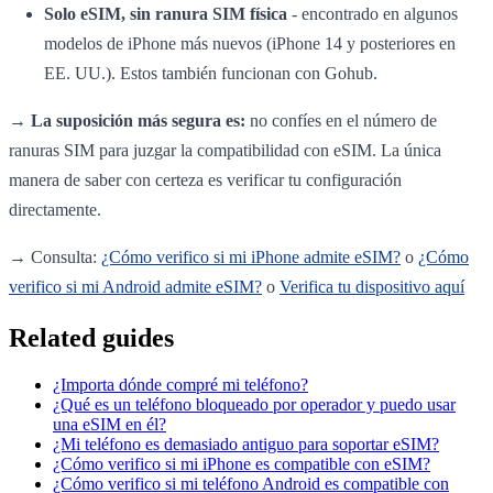
Solo eSIM, sin ranura SIM física
- encontrado en algunos
modelos de iPhone más nuevos (iPhone 14 y posteriores en
EE. UU.). Estos también funcionan con Gohub.
→
La suposición más segura es:
no confíes en el número de
ranuras SIM para juzgar la compatibilidad con eSIM. La única
manera de saber con certeza es verificar tu configuración
directamente.
→ Consulta:
¿Cómo verifico si mi iPhone admite eSIM?
o
¿Cómo
verifico si mi Android admite eSIM?
o
Verifica tu dispositivo aquí
Related guides
¿Importa dónde compré mi teléfono?
¿Qué es un teléfono bloqueado por operador y puedo usar
una eSIM en él?
¿Mi teléfono es demasiado antiguo para soportar eSIM?
¿Cómo verifico si mi iPhone es compatible con eSIM?
¿Cómo verifico si mi teléfono Android es compatible con