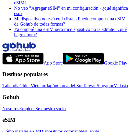
eSIM?
No veo "Agregar eSIM" en mi configuración - ¿qué significa
eso?
Mi dispositivo no está en la lista. ¿Puedo comprar una eSIM
de Gohub de todas formas?
Ya compré una eSIM pero mi dispositivo no la admite - ¿qué
hago ahora?
App Store
Google Play
Destinos populares
Tailandia
China
Vietnam
Japón
Corea del Sur
Taiwán
Singapur
Malasia
Gohub
Nosotros
Empleos
Sé nuestro socio
eSIM
Cómo instalar eSIM
Dispositivos compatibles
Uso de