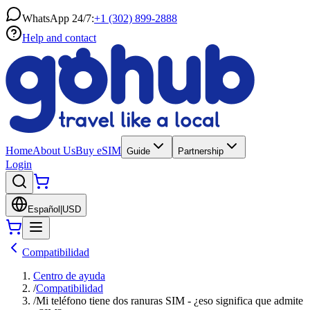
WhatsApp 24/7:
+1 (302) 899-2888
Help and contact
Home
About Us
Buy eSIM
Guide
Partnership
Login
Español
|
USD
Compatibilidad
Centro de ayuda
/
Compatibilidad
/
Mi teléfono tiene dos ranuras SIM - ¿eso significa que admite