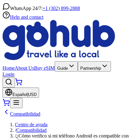
WhatsApp 24/7:
+1 (302) 899-2888
Help and contact
Home
About Us
Buy eSIM
Guide
Partnership
Login
Español
|
USD
Compatibilidad
Centro de ayuda
/
Compatibilidad
/
¿Cómo verifico si mi teléfono Android es compatible con