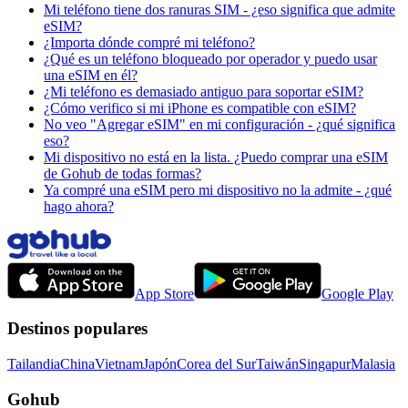
Mi teléfono tiene dos ranuras SIM - ¿eso significa que admite
eSIM?
¿Importa dónde compré mi teléfono?
¿Qué es un teléfono bloqueado por operador y puedo usar
una eSIM en él?
¿Mi teléfono es demasiado antiguo para soportar eSIM?
¿Cómo verifico si mi iPhone es compatible con eSIM?
No veo "Agregar eSIM" en mi configuración - ¿qué significa
eso?
Mi dispositivo no está en la lista. ¿Puedo comprar una eSIM
de Gohub de todas formas?
Ya compré una eSIM pero mi dispositivo no la admite - ¿qué
hago ahora?
App Store
Google Play
Destinos populares
Tailandia
China
Vietnam
Japón
Corea del Sur
Taiwán
Singapur
Malasia
Gohub