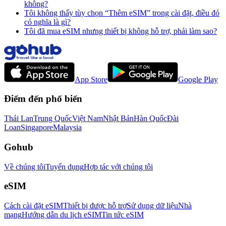
không?
Tôi không thấy tùy chọn “Thêm eSIM” trong cài đặt, điều đó
có nghĩa là gì?
Tôi đã mua eSIM nhưng thiết bị không hỗ trợ, phải làm sao?
App Store
Google Play
Điểm đến phổ biến
Thái Lan
Trung Quốc
Việt Nam
Nhật Bản
Hàn Quốc
Đài
Loan
Singapore
Malaysia
Gohub
Về chúng tôi
Tuyển dụng
Hợp tác với chúng tôi
eSIM
Cách cài đặt eSIM
Thiết bị được hỗ trợ
Sử dụng dữ liệu
Nhà
mạng
Hướng dẫn du lịch eSIM
Tin tức eSIM