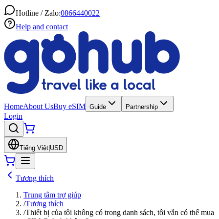
Hotline / Zalo:
0866440022
Help and contact
Home
About Us
Buy eSIM
Guide
Partnership
Login
Tiếng Việt
|
USD
Tương thích
Trung tâm trợ giúp
/
Tương thích
/
Thiết bị của tôi không có trong danh sách, tôi vẫn có thể mua