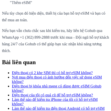
"Thêm eSIM"
Nếu tùy chọn đó hiện diện, thiết bị của bạn hỗ trợ eSIM và bạn có
thể mua an toàn.
Nếu bạn vẫn chưa chắc sau khi kiểm tra, hãy liên hệ Gohub qua
WhatsApp +1 (302) 899-2888 trước khi mua - Đội ngũ hỗ trợ khách
hàng 24/7 của Gohub có thể giúp bạn xác nhận khả năng tương
thích.
Bài liên quan
Điện thoại có 2 khe SIM thì có hỗ trợ eSIM không?
Nơi mua điện thoại có ảnh hưởng đến việc sử dụng eSIM
không?
Điện thoại bị khóa nhà mạng có dùng được eSIM Gohub
không?
Điện thoại của tôi có quá cũ để hỗ trợ eSIM không?
Làm thế nào để kiểm tra iPhone của tôi có hỗ trợ eSIM
không?
Làm thế nào để kiểm tra điện thoại Android có hỗ trợ eSIM