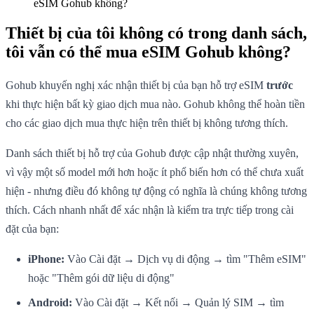
eSIM Gohub không?
Thiết bị của tôi không có trong danh sách,
tôi vẫn có thể mua eSIM Gohub không?
Gohub khuyến nghị xác nhận thiết bị của bạn hỗ trợ eSIM
trước
khi thực hiện bất kỳ giao dịch mua nào. Gohub không thể hoàn tiền
cho các giao dịch mua thực hiện trên thiết bị không tương thích.
Danh sách thiết bị hỗ trợ của Gohub được cập nhật thường xuyên,
vì vậy một số model mới hơn hoặc ít phổ biến hơn có thể chưa xuất
hiện - nhưng điều đó không tự động có nghĩa là chúng không tương
thích. Cách nhanh nhất để xác nhận là kiểm tra trực tiếp trong cài
đặt của bạn:
iPhone:
Vào Cài đặt → Dịch vụ di động → tìm "Thêm eSIM"
hoặc "Thêm gói dữ liệu di động"
Android:
Vào Cài đặt → Kết nối → Quản lý SIM → tìm