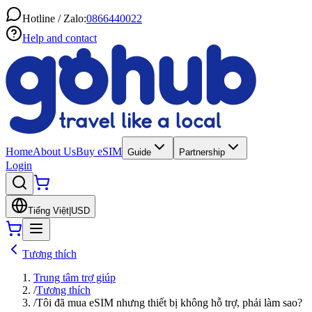
Hotline / Zalo:
0866440022
Help and contact
Home
About Us
Buy eSIM
Guide
Partnership
Login
Tiếng Việt
|
USD
Tương thích
Trung tâm trợ giúp
/
Tương thích
/
Tôi đã mua eSIM nhưng thiết bị không hỗ trợ, phải làm sao?