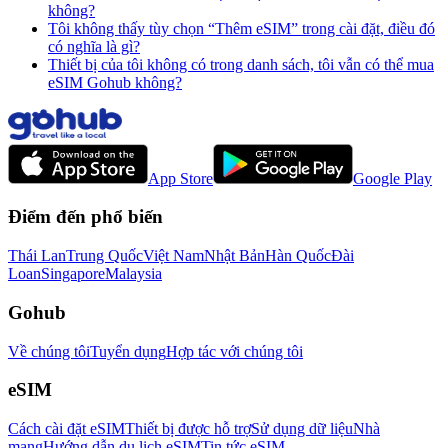
không?
Tôi không thấy tùy chọn “Thêm eSIM” trong cài đặt, điều đó
có nghĩa là gì?
Thiết bị của tôi không có trong danh sách, tôi vẫn có thể mua
eSIM Gohub không?
App Store
Google Play
Điểm đến phổ biến
Thái Lan
Trung Quốc
Việt Nam
Nhật Bản
Hàn Quốc
Đài
Loan
Singapore
Malaysia
Gohub
Về chúng tôi
Tuyển dụng
Hợp tác với chúng tôi
eSIM
Cách cài đặt eSIM
Thiết bị được hỗ trợ
Sử dụng dữ liệu
Nhà
mạng
Hướng dẫn du lịch eSIM
Tin tức eSIM