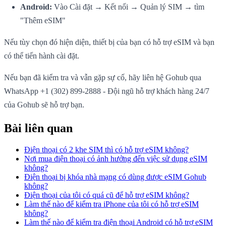
Android:
Vào Cài đặt → Kết nối → Quản lý SIM → tìm
"Thêm eSIM"
Nếu tùy chọn đó hiện diện, thiết bị của bạn có hỗ trợ eSIM và bạn
có thể tiến hành cài đặt.
Nếu bạn đã kiểm tra và vẫn gặp sự cố, hãy liên hệ Gohub qua
WhatsApp +1 (302) 899-2888 - Đội ngũ hỗ trợ khách hàng 24/7
của Gohub sẽ hỗ trợ bạn.
Bài liên quan
Điện thoại có 2 khe SIM thì có hỗ trợ eSIM không?
Nơi mua điện thoại có ảnh hưởng đến việc sử dụng eSIM
không?
Điện thoại bị khóa nhà mạng có dùng được eSIM Gohub
không?
Điện thoại của tôi có quá cũ để hỗ trợ eSIM không?
Làm thế nào để kiểm tra iPhone của tôi có hỗ trợ eSIM
không?
Làm thế nào để kiểm tra điện thoại Android có hỗ trợ eSIM