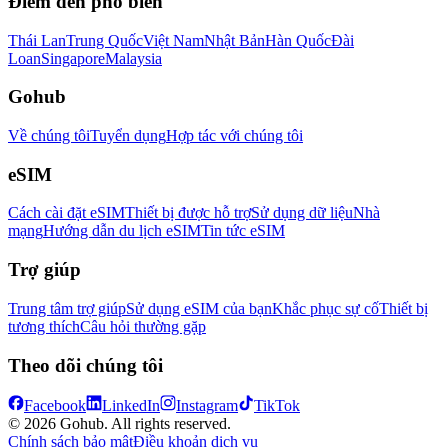
Điểm đến phổ biến
Thái Lan
Trung Quốc
Việt Nam
Nhật Bản
Hàn Quốc
Đài
Loan
Singapore
Malaysia
Gohub
Về chúng tôi
Tuyển dụng
Hợp tác với chúng tôi
eSIM
Cách cài đặt eSIM
Thiết bị được hỗ trợ
Sử dụng dữ liệu
Nhà
mạng
Hướng dẫn du lịch eSIM
Tin tức eSIM
Trợ giúp
Trung tâm trợ giúp
Sử dụng eSIM của bạn
Khắc phục sự cố
Thiết bị
tương thích
Câu hỏi thường gặp
Theo dõi chúng tôi
Facebook
LinkedIn
Instagram
TikTok
© 2026 Gohub. All rights reserved.
Chính sách bảo mật
Điều khoản dịch vụ