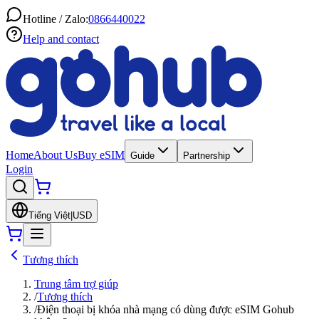
Hotline / Zalo:
0866440022
Help and contact
Home
About Us
Buy eSIM
Guide
Partnership
Login
Tiếng Việt
|
USD
Tương thích
Trung tâm trợ giúp
/
Tương thích
/
Điện thoại bị khóa nhà mạng có dùng được eSIM Gohub