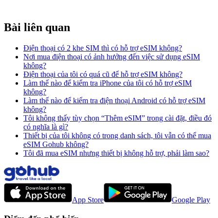
Bài liên quan
Điện thoại có 2 khe SIM thì có hỗ trợ eSIM không?
Nơi mua điện thoại có ảnh hưởng đến việc sử dụng eSIM
không?
Điện thoại của tôi có quá cũ để hỗ trợ eSIM không?
Làm thế nào để kiểm tra iPhone của tôi có hỗ trợ eSIM
không?
Làm thế nào để kiểm tra điện thoại Android có hỗ trợ eSIM
không?
Tôi không thấy tùy chọn “Thêm eSIM” trong cài đặt, điều đó
có nghĩa là gì?
Thiết bị của tôi không có trong danh sách, tôi vẫn có thể mua
eSIM Gohub không?
Tôi đã mua eSIM nhưng thiết bị không hỗ trợ, phải làm sao?
App Store
Google Play