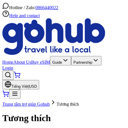
Hotline / Zalo:
0866440022
Help and contact
Home
About Us
Buy eSIM
Guide
Partnership
Login
Tiếng Việt
|
USD
Trung tâm trợ giúp Gohub
Tương thích
Tương thích