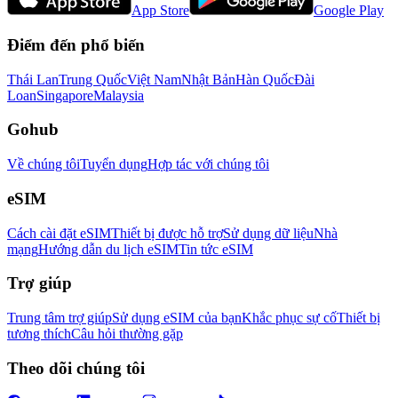
App Store
Google Play
Điểm đến phổ biến
Thái Lan
Trung Quốc
Việt Nam
Nhật Bản
Hàn Quốc
Đài
Loan
Singapore
Malaysia
Gohub
Về chúng tôi
Tuyển dụng
Hợp tác với chúng tôi
eSIM
Cách cài đặt eSIM
Thiết bị được hỗ trợ
Sử dụng dữ liệu
Nhà
mạng
Hướng dẫn du lịch eSIM
Tin tức eSIM
Trợ giúp
Trung tâm trợ giúp
Sử dụng eSIM của bạn
Khắc phục sự cố
Thiết bị
tương thích
Câu hỏi thường gặp
Theo dõi chúng tôi