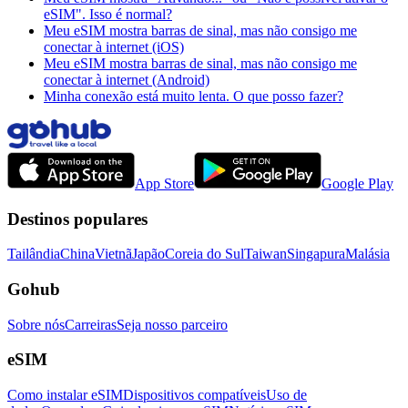
eSIM". Isso é normal?
Meu eSIM mostra barras de sinal, mas não consigo me
conectar à internet (iOS)
Meu eSIM mostra barras de sinal, mas não consigo me
conectar à internet (Android)
Minha conexão está muito lenta. O que posso fazer?
App Store
Google Play
Destinos populares
Tailândia
China
Vietnã
Japão
Coreia do Sul
Taiwan
Singapura
Malásia
Gohub
Sobre nós
Carreiras
Seja nosso parceiro
eSIM
Como instalar eSIM
Dispositivos compatíveis
Uso de