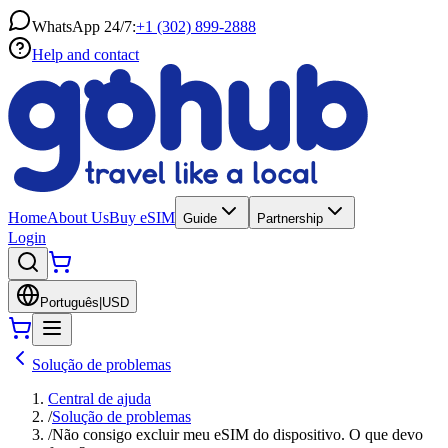
WhatsApp 24/7:
+1 (302) 899-2888
Help and contact
Home
About Us
Buy eSIM
Guide
Partnership
Login
Português
|
USD
Solução de problemas
Central de ajuda
/
Solução de problemas
/
Não consigo excluir meu eSIM do dispositivo. O que devo