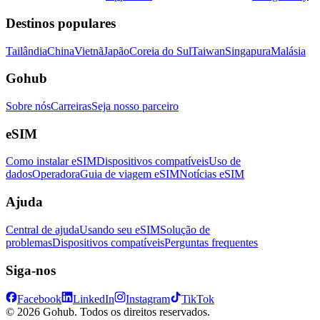
Destinos populares
Tailândia
China
Vietnã
Japão
Coreia do Sul
Taiwan
Singapura
Malásia
Gohub
Sobre nós
Carreiras
Seja nosso parceiro
eSIM
Como instalar eSIM
Dispositivos compatíveis
Uso de
dados
Operadora
Guia de viagem eSIM
Notícias eSIM
Ajuda
Central de ajuda
Usando seu eSIM
Solução de
problemas
Dispositivos compatíveis
Perguntas frequentes
Siga-nos
Facebook
LinkedIn
Instagram
TikTok
© 2026 Gohub. Todos os direitos reservados.