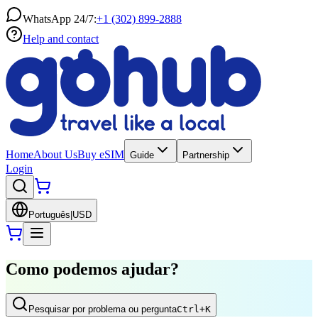
WhatsApp 24/7:
+1 (302) 899-2888
Help and contact
Home
About Us
Buy eSIM
Guide
Partnership
Login
Português
|
USD
Como podemos ajudar?
Pesquisar por problema ou pergunta
Ctrl
+K