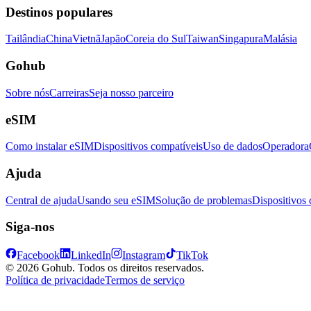
Destinos populares
Tailândia
China
Vietnã
Japão
Coreia do Sul
Taiwan
Singapura
Malásia
Gohub
Sobre nós
Carreiras
Seja nosso parceiro
eSIM
Como instalar eSIM
Dispositivos compatíveis
Uso de dados
Operadora
Ajuda
Central de ajuda
Usando seu eSIM
Solução de problemas
Dispositivos
Siga-nos
Facebook
LinkedIn
Instagram
TikTok
© 2026 Gohub. Todos os direitos reservados.
Política de privacidade
Termos de serviço