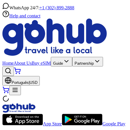
WhatsApp 24/7:
+1 (302) 899-2888
Help and contact
Home
About Us
Buy eSIM
Guide
Partnership
Português
|
USD
App Store
Google Play