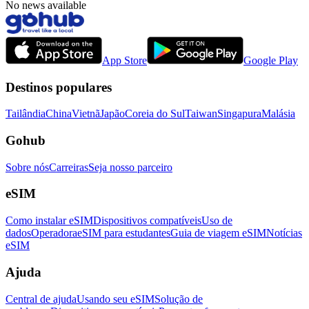
No news available
App Store
Google Play
Destinos populares
Tailândia
China
Vietnã
Japão
Coreia do Sul
Taiwan
Singapura
Malásia
Gohub
Sobre nós
Carreiras
Seja nosso parceiro
eSIM
Como instalar eSIM
Dispositivos compatíveis
Uso de
dados
Operadora
eSIM para estudantes
Guia de viagem eSIM
Notícias
eSIM
Ajuda
Central de ajuda
Usando seu eSIM
Solução de