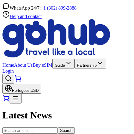
WhatsApp 24/7:
+1 (302) 899-2888
Help and contact
Home
About Us
Buy eSIM
Guide
Partnership
Login
Português
|
USD
Latest News
Search