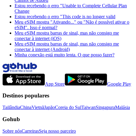
Cannot be Added
Estou recebendo o erro "Unable to Complete Cellular Plan
Change
Estou recebendo o erro "This code is no longer valid
Meu eSIM mostra "Ativando..." ou "Não é possível ativar o
eSIM". Isso é normal?
Meu eSIM mostra barras de sinal, mas não consigo me
conectar à internet (iOS)
Meu eSIM mostra barras de sinal, mas não consigo me
conectar à internet (Android)
Minha conexão está muito lenta. O que posso fazer?
App Store
Google Play
Destinos populares
Tailândia
China
Vietnã
Japão
Coreia do Sul
Taiwan
Singapura
Malásia
Gohub
Sobre nós
Carreiras
Seja nosso parceiro