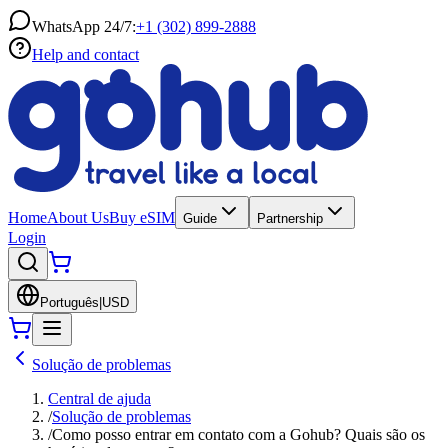
WhatsApp 24/7:
+1 (302) 899-2888
Help and contact
Home
About Us
Buy eSIM
Guide
Partnership
Login
Português
|
USD
Solução de problemas
Central de ajuda
/
Solução de problemas
/
Como posso entrar em contato com a Gohub? Quais são os