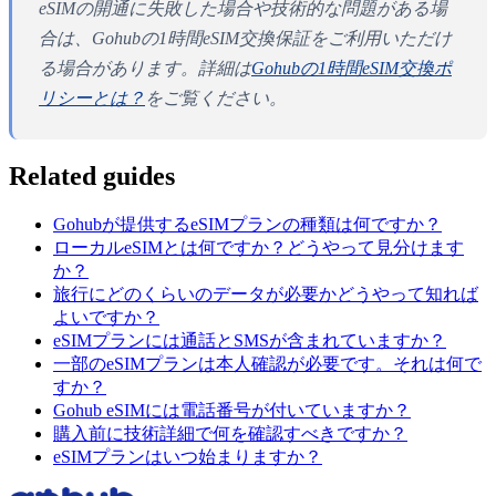
eSIMの開通に失敗した場合や技術的な問題がある場
合は、Gohubの1時間eSIM交換保証をご利用いただけ
る場合があります。詳細は
Gohubの1時間eSIM交換ポ
リシーとは？
をご覧ください。
Related guides
Gohubが提供するeSIMプランの種類は何ですか？
ローカルeSIMとは何ですか？どうやって見分けます
か？
旅行にどのくらいのデータが必要かどうやって知れば
よいですか？
eSIMプランには通話とSMSが含まれていますか？
一部のeSIMプランは本人確認が必要です。それは何で
すか？
Gohub eSIMには電話番号が付いていますか？
購入前に技術詳細で何を確認すべきですか？
eSIMプランはいつ始まりますか？