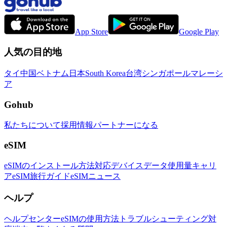
App Store
Google Play
人気の目的地
タイ
中国
ベトナム
日本
South Korea
台湾
シンガポール
マレーシ
ア
Gohub
私たちについて
採用情報
パートナーになる
eSIM
eSIMのインストール方法
対応デバイス
データ使用量
キャリ
ア
eSIM旅行ガイド
eSIMニュース
ヘルプ
ヘルプセンター
eSIMの使用方法
トラブルシューティング
対