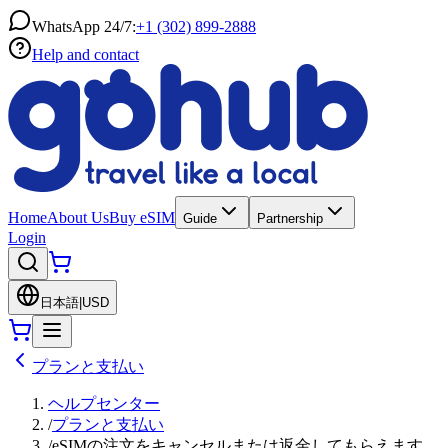
WhatsApp 24/7:
+1 (302) 899-2888
Help and contact
Home
About Us
Buy eSIM
Guide
Partnership
Login
日本語
|
USD
プランと支払い
ヘルプセンター
/
プランと支払い
/
eSIMの注文をキャンセルまたは返金してもらえます