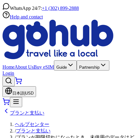
WhatsApp 24/7:
+1 (302) 899-2888
Help and contact
Home
About Us
Buy eSIM
Guide
Partnership
Login
日本語
|
USD
プランと支払い
ヘルプセンター
/
プランと支払い
/
プランが期限切れになったとき、未使用のデータはど