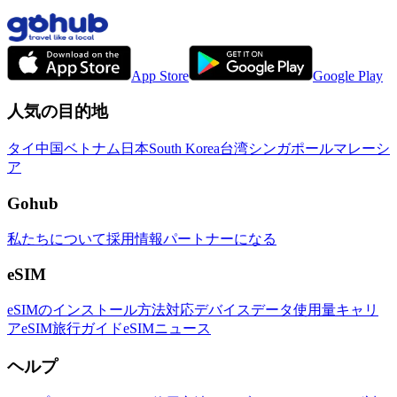
App Store
Google Play
人気の目的地
タイ
中国
ベトナム
日本
South Korea
台湾
シンガポール
マレーシ
ア
Gohub
私たちについて
採用情報
パートナーになる
eSIM
eSIMのインストール方法
対応デバイス
データ使用量
キャリ
ア
eSIM旅行ガイド
eSIMニュース
ヘルプ