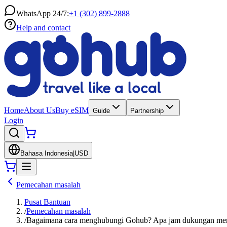
WhatsApp 24/7:
+1 (302) 899-2888
Help and contact
Home
About Us
Buy eSIM
Guide
Partnership
Login
Bahasa Indonesia
|
USD
Pemecahan masalah
Pusat Bantuan
/
Pemecahan masalah
/
Bagaimana cara menghubungi Gohub? Apa jam dukungan me