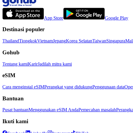
App Store
Google Play
Destinasi populer
Thailand
Tiongkok
Vietnam
Jepang
Korea Selatan
Taiwan
Singapura
Mal
Gohub
Tentang kami
Karir
Jadilah mitra kami
eSIM
Cara menginstal eSIM
Perangkat yang didukung
Penggunaan data
Oper
Bantuan
Pusat bantuan
Menggunakan eSIM Anda
Pemecahan masalah
Perangka
Ikuti kami