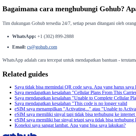
Bagaimana cara menghubungi Gohub? Ap
Tim dukungan Gohub tersedia 24/7, setiap pesan ditangani oleh ora
WhatsApp:
+1 (302) 899-2888
Email:
cs@gohub.com
WhatsApp adalah cara tercepat untuk mendapatkan bantuan - terutam
Related guides
Saya tidak bisa memindai QR code saya. Apa yang harus saya 
Saya mendapatkan kesalahan "Cellular Plans From This Carri
Saya mendapatkan kesalahan "Unable to Complete Cellular Pl
Saya mendapatkan kesalahan "This code is no longer valid
eSIM saya menampilkan "Activating..." atau "Unable to Activ
eSIM saya memiliki sinyal tapi tidak bisa terhubung ke internet
eSIM saya memiliki bar sinyal tetapi saya tidak bisa terhubung 
Koneksi saya sangat lambat. Apa yang bisa saya lakukan?