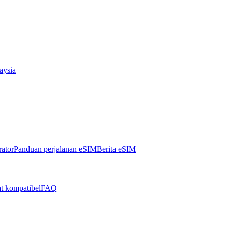
aysia
ator
Panduan perjalanan eSIM
Berita eSIM
t kompatibel
FAQ