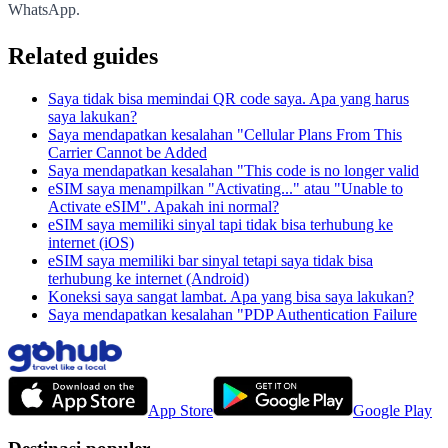
WhatsApp.
Related guides
Saya tidak bisa memindai QR code saya. Apa yang harus
saya lakukan?
Saya mendapatkan kesalahan "Cellular Plans From This
Carrier Cannot be Added
Saya mendapatkan kesalahan "This code is no longer valid
eSIM saya menampilkan "Activating..." atau "Unable to
Activate eSIM". Apakah ini normal?
eSIM saya memiliki sinyal tapi tidak bisa terhubung ke
internet (iOS)
eSIM saya memiliki bar sinyal tetapi saya tidak bisa
terhubung ke internet (Android)
Koneksi saya sangat lambat. Apa yang bisa saya lakukan?
Saya mendapatkan kesalahan "PDP Authentication Failure
App Store
Google Play