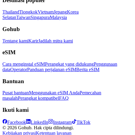
Destinasi populer
Thailand
Tiongkok
Vietnam
Jepang
Korea
Selatan
Taiwan
Singapura
Malaysia
Gohub
Tentang kami
Karir
Jadilah mitra kami
eSIM
Cara menginstal eSIM
Perangkat yang didukung
Penggunaan
data
Operator
Panduan perjalanan eSIM
Berita eSIM
Bantuan
Pusat bantuan
Menggunakan eSIM Anda
Pemecahan
masalah
Perangkat kompatibel
FAQ
Ikuti kami
Facebook
LinkedIn
Instagram
TikTok
© 2026 Gohub. Hak cipta dilindungi.
Kebijakan privasi
Ketentuan layanan