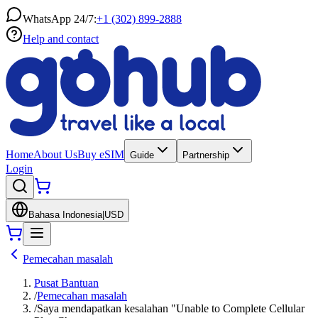
WhatsApp 24/7:
+1 (302) 899-2888
Help and contact
Home
About Us
Buy eSIM
Guide
Partnership
Login
Bahasa Indonesia
|
USD
Pemecahan masalah
Pusat Bantuan
/
Pemecahan masalah
/
Saya mendapatkan kesalahan "Unable to Complete Cellular