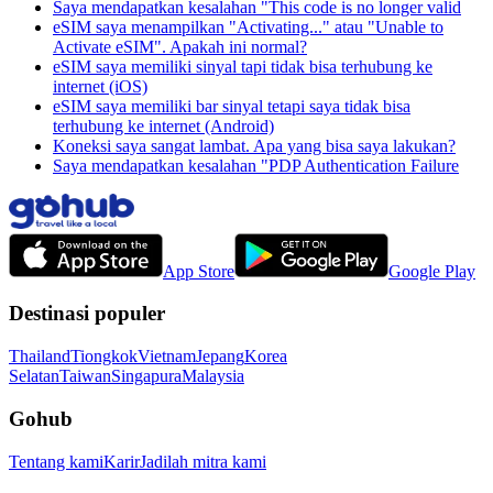
Saya mendapatkan kesalahan "This code is no longer valid
eSIM saya menampilkan "Activating..." atau "Unable to
Activate eSIM". Apakah ini normal?
eSIM saya memiliki sinyal tapi tidak bisa terhubung ke
internet (iOS)
eSIM saya memiliki bar sinyal tetapi saya tidak bisa
terhubung ke internet (Android)
Koneksi saya sangat lambat. Apa yang bisa saya lakukan?
Saya mendapatkan kesalahan "PDP Authentication Failure
App Store
Google Play
Destinasi populer
Thailand
Tiongkok
Vietnam
Jepang
Korea
Selatan
Taiwan
Singapura
Malaysia
Gohub
Tentang kami
Karir
Jadilah mitra kami