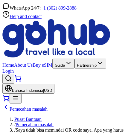
WhatsApp 24/7:
+1 (302) 899-2888
Help and contact
Home
About Us
Buy eSIM
Guide
Partnership
Login
Bahasa Indonesia
|
USD
Pemecahan masalah
Pusat Bantuan
/
Pemecahan masalah
/
Saya tidak bisa memindai QR code saya. Apa yang harus