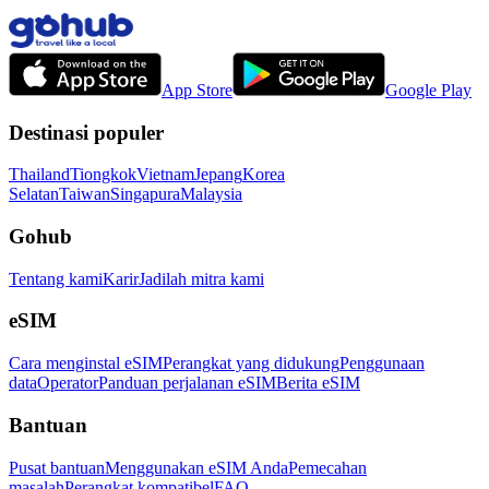
App Store
Google Play
Destinasi populer
Thailand
Tiongkok
Vietnam
Jepang
Korea
Selatan
Taiwan
Singapura
Malaysia
Gohub
Tentang kami
Karir
Jadilah mitra kami
eSIM
Cara menginstal eSIM
Perangkat yang didukung
Penggunaan
data
Operator
Panduan perjalanan eSIM
Berita eSIM
Bantuan
Pusat bantuan
Menggunakan eSIM Anda
Pemecahan
masalah
Perangkat kompatibel
FAQ