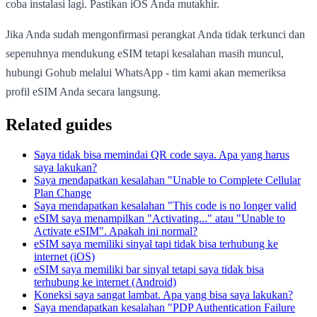
coba instalasi lagi. Pastikan iOS Anda mutakhir.
Jika Anda sudah mengonfirmasi perangkat Anda tidak terkunci dan
sepenuhnya mendukung eSIM tetapi kesalahan masih muncul,
hubungi Gohub melalui WhatsApp - tim kami akan memeriksa
profil eSIM Anda secara langsung.
Related guides
Saya tidak bisa memindai QR code saya. Apa yang harus
saya lakukan?
Saya mendapatkan kesalahan "Unable to Complete Cellular
Plan Change
Saya mendapatkan kesalahan "This code is no longer valid
eSIM saya menampilkan "Activating..." atau "Unable to
Activate eSIM". Apakah ini normal?
eSIM saya memiliki sinyal tapi tidak bisa terhubung ke
internet (iOS)
eSIM saya memiliki bar sinyal tetapi saya tidak bisa
terhubung ke internet (Android)
Koneksi saya sangat lambat. Apa yang bisa saya lakukan?
Saya mendapatkan kesalahan "PDP Authentication Failure