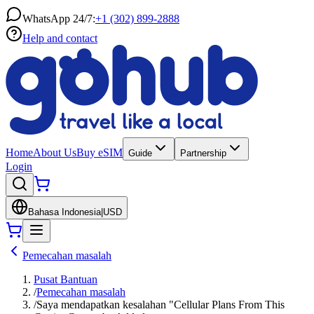
WhatsApp 24/7:
+1 (302) 899-2888
Help and contact
Home
About Us
Buy eSIM
Guide
Partnership
Login
Bahasa Indonesia
|
USD
Pemecahan masalah
Pusat Bantuan
/
Pemecahan masalah
/
Saya mendapatkan kesalahan "Cellular Plans From This