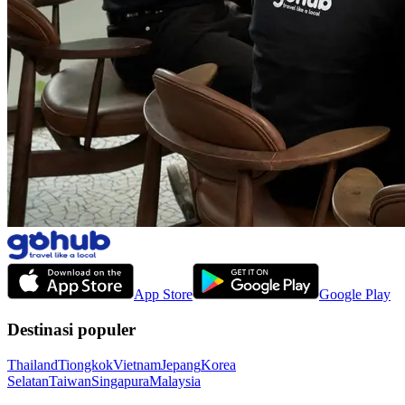
App Store
Google Play
Destinasi populer
Thailand
Tiongkok
Vietnam
Jepang
Korea
Selatan
Taiwan
Singapura
Malaysia