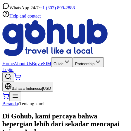
WhatsApp 24/7:
+1 (302) 899-2888
Help and contact
Home
About Us
Buy eSIM
Guide
Partnership
Login
Bahasa Indonesia
|
USD
Beranda
›
Tentang kami
Di Gohub, kami percaya bahwa
bepergian lebih dari sekadar mencapai