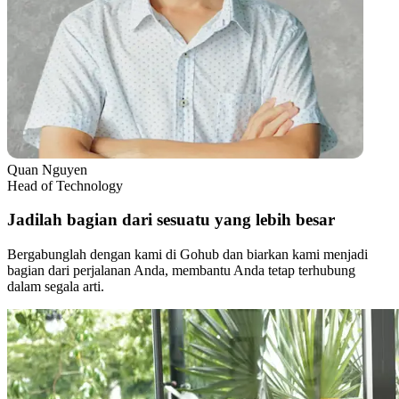
Quan Nguyen
Head of Technology
Jadilah bagian dari sesuatu yang lebih besar
Bergabunglah dengan kami di Gohub dan biarkan kami menjadi
bagian dari perjalanan Anda, membantu Anda tetap terhubung
dalam segala arti.