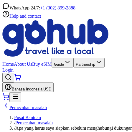
WhatsApp 24/7:
+1 (302) 899-2888
Help and contact
Home
About Us
Buy eSIM
Guide
Partnership
Login
Bahasa Indonesia
|
USD
Pemecahan masalah
Pusat Bantuan
/
Pemecahan masalah
/
Apa yang harus saya siapkan sebelum menghubungi dukunga