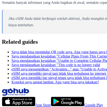
Semakin banyak informasi yang Anda bagikan di awal, semakin cepa
Jika eSIM Anda tidak berfungsi setelah aktivasi, Anda mungkin
biaya tambahan.
Related guides
Saya tidak bisa memindai QR code saya. Apa yang harus saya 
Saya mendapatkan kesalahan "Cellular Plans From This Carri
Saya mendapatkan kesalahan "Unable to Complete Cellular Pl
Saya mendapatkan kesalahan "This code is no longer valid
eSIM saya menampilkan "Activating..." atau "Unable to Activ
eSIM saya memiliki sinyal tapi tidak bisa terhubung ke internet
eSIM saya memiliki bar sinyal tetapi saya tidak bisa terhubung 
Koneksi saya sangat lambat. Apa yang bisa saya lakukan?
App Store
Google Play