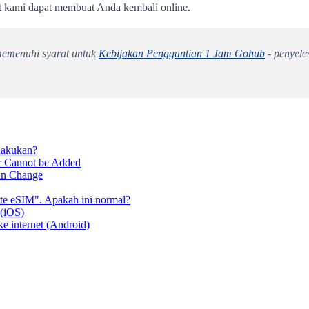
t kami dapat membuat Anda kembali online.
 memenuhi syarat untuk
Kebijakan Penggantian 1 Jam Gohub
- penyele
lakukan?
er Cannot be Added
an Change
ate eSIM". Apakah ini normal?
 (iOS)
ke internet (Android)